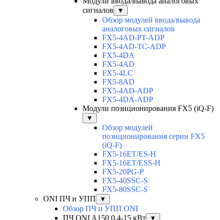
Модули ввода/вывода аналоговых
сигналов
▼
Обзор модулей ввода/вывода
аналоговых сигналов
FX5-4AD-PT-ADP
FX5-4AD-TC-ADP
FX5-4DA
FX5-4AD
FX5-4LC
FX5-8AD
FX5-4AD-ADP
FX5-4DA-ADP
Модули позиционирования FX5 (iQ-F)
▼
Обзор модулей
позиционирования серии FX5
(iQ-F)
FX5-16ET/ES-H
FX5-16ET/ESS-H
FX5-20PG-P
FX5-40SSC-S
FX5-80SSC-S
ONI ПЧ и УПП
▼
Обзор ПЧ и УПП ONI
ПЧ ONI A150 0,4-15 кВт
▼