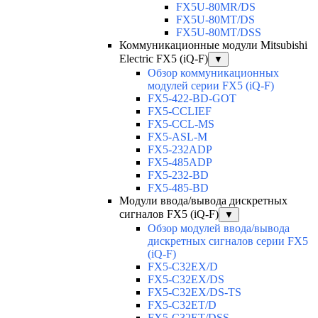
FX5U-80MR/DS
FX5U-80MT/DS
FX5U-80MT/DSS
Коммуникационные модули Mitsubishi
Electric FX5 (iQ-F)
▼
Обзор коммуникационных
модулей серии FX5 (iQ-F)
FX5-422-BD-GOT
FX5-CCLIEF
FX5-CCL-MS
FX5-ASL-M
FX5-232ADP
FX5-485ADP
FX5-232-BD
FX5-485-BD
Модули ввода/вывода дискретных
сигналов FX5 (iQ-F)
▼
Обзор модулей ввода/вывода
дискретных сигналов серии FX5
(iQ-F)
FX5-C32EX/D
FX5-C32EX/DS
FX5-C32EX/DS-TS
FX5-C32ET/D
FX5-C32ET/DSS