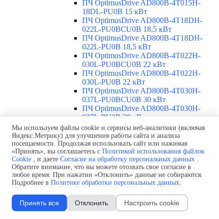
ПЧ OptimusDrive AD800B-4T015H-
18DL-PU0B 15 кВт
ПЧ OptimusDrive AD800B-4T18DH-
022L-PU0BCU0B 18,5 кВт
ПЧ OptimusDrive AD800B-4T18DH-
022L-PU0B 18,5 кВт
ПЧ OptimusDrive AD800B-4T022H-
030L-PU0BCU0B 22 кВт
ПЧ OptimusDrive AD800B-4T022H-
030L-PU0B 22 кВт
ПЧ OptimusDrive AD800B-4T030H-
037L-PU0BCU0B 30 кВт
ПЧ OptimusDrive AD800B-4T030H-
037L-PU0B 30 кВт
ПЧ OptimusDrive AD800B-4T037H-
Мы используем файлы cookie и сервисы веб-аналитики (включая
045L-PU0BCU0B 37 кВт
Яндекс.Метрику) для улучшения работы сайта и анализа
ПЧ OptimusDrive AD800B-4T037H-
посещаемости. Продолжая использовать сайт или нажимая
«Принять», вы соглашаетесь с
Политикой использования файлов
045L-PU0B 37 кВт
Cookie
, и даете
Согласие на обработку персональных данных
.
ПЧ OptimusDrive AD800B-4T045H-
Обратите внимание, что вы можете отозвать свое согласие в
055L-PU0BCU0B 45 кВт
любое время. При нажатии «Отклонить» данные не собираются.
ПЧ OptimusDrive AD800B-4T045H-
Подробнее в
Политике обработки персональных данных
.
055L-PU0B 45 кВт
Siemens ПЧ и УПП
▼
Принять все
Отклонить
Настроить cookie
Обзор ПЧ и УПП Siemens
ПЧ Siemens
▼