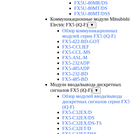
FX5U-80MR/DS
FX5U-80MT/DS
FX5U-80MT/DSS
Коммуникационные модули Mitsubishi
Electric FX5 (iQ-F)
▼
Обзор коммуникационных
модулей серии FX5 (iQ-F)
FX5-422-BD-GOT
FX5-CCLIEF
FX5-CCL-MS
FX5-ASL-M
FX5-232ADP
FX5-485ADP
FX5-232-BD
FX5-485-BD
Модули ввода/вывода дискретных
сигналов FX5 (iQ-F)
▼
Обзор модулей ввода/вывода
дискретных сигналов серии FX5
(iQ-F)
FX5-C32EX/D
FX5-C32EX/DS
FX5-C32EX/DS-TS
FX5-C32ET/D
FX5-C32ET/DSS