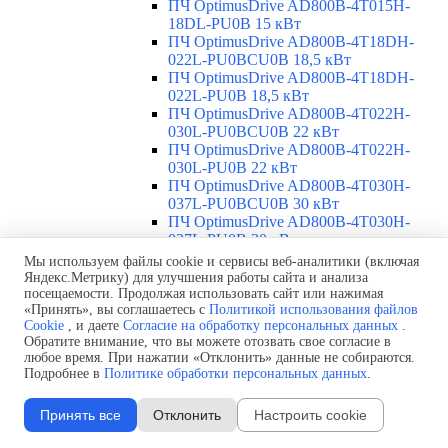
ПЧ OptimusDrive AD800B-4T015H-
18DL-PU0B 15 кВт
ПЧ OptimusDrive AD800B-4T18DH-
022L-PU0BCU0B 18,5 кВт
ПЧ OptimusDrive AD800B-4T18DH-
022L-PU0B 18,5 кВт
ПЧ OptimusDrive AD800B-4T022H-
030L-PU0BCU0B 22 кВт
ПЧ OptimusDrive AD800B-4T022H-
030L-PU0B 22 кВт
ПЧ OptimusDrive AD800B-4T030H-
037L-PU0BCU0B 30 кВт
ПЧ OptimusDrive AD800B-4T030H-
037L-PU0B 30 кВт
ПЧ OptimusDrive AD800B-4T037H-
Мы используем файлы cookie и сервисы веб-аналитики (включая
045L-PU0BCU0B 37 кВт
Яндекс.Метрику) для улучшения работы сайта и анализа
ПЧ OptimusDrive AD800B-4T037H-
посещаемости. Продолжая использовать сайт или нажимая
«Принять», вы соглашаетесь с
Политикой использования файлов
045L-PU0B 37 кВт
Cookie
, и даете
Согласие на обработку персональных данных
.
ПЧ OptimusDrive AD800B-4T045H-
Обратите внимание, что вы можете отозвать свое согласие в
055L-PU0BCU0B 45 кВт
любое время. При нажатии «Отклонить» данные не собираются.
ПЧ OptimusDrive AD800B-4T045H-
Подробнее в
Политике обработки персональных данных
.
055L-PU0B 45 кВт
Siemens ПЧ и УПП
▼
Принять все
Отклонить
Настроить cookie
Обзор ПЧ и УПП Siemens
ПЧ Siemens
▼