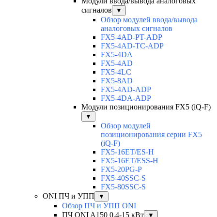
Модули ввода/вывода аналоговых
сигналов
▼
Обзор модулей ввода/вывода
аналоговых сигналов
FX5-4AD-PT-ADP
FX5-4AD-TC-ADP
FX5-4DA
FX5-4AD
FX5-4LC
FX5-8AD
FX5-4AD-ADP
FX5-4DA-ADP
Модули позиционирования FX5 (iQ-F)
▼
Обзор модулей
позиционирования серии FX5
(iQ-F)
FX5-16ET/ES-H
FX5-16ET/ESS-H
FX5-20PG-P
FX5-40SSC-S
FX5-80SSC-S
ONI ПЧ и УПП
▼
Обзор ПЧ и УПП ONI
ПЧ ONI A150 0,4-15 кВт
▼