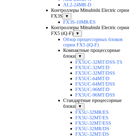
AL2-24MR-D
Контроллеры Mitsubishi Electric серии
FX3S
▼
FX3S-10MR/ES
Контроллеры Mitsubishi Electric серии
FX5 (iQ-F)
▼
Обзор процессорных блоков
серии FX5 (iQ-F)
Компактные процессорные
блоки
▼
FX5UC-32MT/DSS-TS
FX5UC-32MT/D
FX5UC-32MT/DSS
FX5UC-64MT/D
FX5UC-64MT/DSS
FX5UC-96MT/D
FX5UC-96MT/DSS
Стандартные процессорные
блоки
▼
FX5U-32MR/ES
FX5U-32MT/ES
FX5U-32MT/ESS
FX5U-32MR/DS
FX5U-32MT/DS