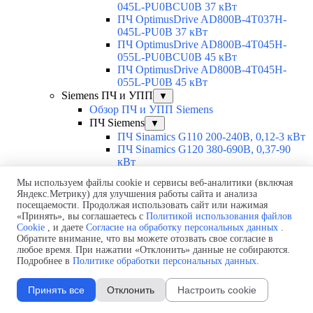
045L-PU0BCU0B 37 кВт
ПЧ OptimusDrive AD800B-4T037H-
045L-PU0B 37 кВт
ПЧ OptimusDrive AD800B-4T045H-
055L-PU0BCU0B 45 кВт
ПЧ OptimusDrive AD800B-4T045H-
055L-PU0B 45 кВт
Siemens ПЧ и УПП
▼
Обзор ПЧ и УПП Siemens
ПЧ Siemens
▼
ПЧ Sinamics G110 200-240В, 0,12-3 кВт
ПЧ Sinamics G120 380-690В, 0,37-90
кВт
ПЧ Sinamics G120C 380В, 0,55-18,5 кВт
Мы используем файлы cookie и сервисы веб-аналитики (включая
ПЧ Sinamics G120D 300-500В, 0,75-7,5
Яндекс.Метрику) для улучшения работы сайта и анализа
кВт
посещаемости. Продолжая использовать сайт или нажимая
ПЧ Sinamics G120P 380-480В, 0,37-90
«Принять», вы соглашаетесь с
Политикой использования файлов
кВт
Cookie
, и даете
Согласие на обработку персональных данных
.
ПЧ Sinamics G130 380-690В, 75-800
Обратите внимание, что вы можете отозвать свое согласие в
кВт
любое время. При нажатии «Отклонить» данные не собираются.
Подробнее в
Политике обработки персональных данных
.
ПЧ Sinamics G150 380-690В, 75-800
кВт
ПЧ Sinamics V20 200-480В, 0,12-30 кВт
Принять все
Отклонить
Настроить cookie
ПЧ Sinamics V50 380-415В, 55-500 кВт
ПЧ Sinamics V60 200-240В, 0,8-2 кВт