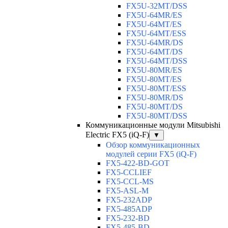
FX5U-32MT/DSS
FX5U-64MR/ES
FX5U-64MT/ES
FX5U-64MT/ESS
FX5U-64MR/DS
FX5U-64MT/DS
FX5U-64MT/DSS
FX5U-80MR/ES
FX5U-80MT/ES
FX5U-80MT/ESS
FX5U-80MR/DS
FX5U-80MT/DS
FX5U-80MT/DSS
Коммуникационные модули Mitsubishi
Electric FX5 (iQ-F)
▼
Обзор коммуникационных
модулей серии FX5 (iQ-F)
FX5-422-BD-GOT
FX5-CCLIEF
FX5-CCL-MS
FX5-ASL-M
FX5-232ADP
FX5-485ADP
FX5-232-BD
FX5-485-BD