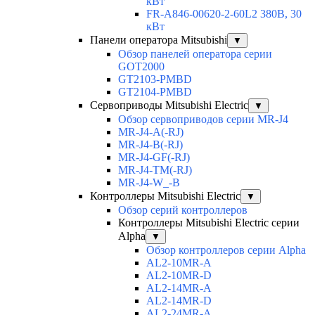
кВт
FR-A846-00620-2-60L2 380В, 30
кВт
Панели оператора Mitsubishi
▼
Обзор панелей оператора серии
GOT2000
GT2103-PMBD
GT2104-PMBD
Сервоприводы Mitsubishi Electric
▼
Обзор сервоприводов серии MR-J4
MR-J4-A(-RJ)
MR-J4-B(-RJ)
MR-J4-GF(-RJ)
MR-J4-TM(-RJ)
MR-J4-W_-B
Контроллеры Mitsubishi Electric
▼
Обзор серий контроллеров
Контроллеры Mitsubishi Electric серии
Alpha
▼
Обзор контроллеров серии Alpha
AL2-10MR-A
AL2-10MR-D
AL2-14MR-A
AL2-14MR-D
AL2-24MR-A