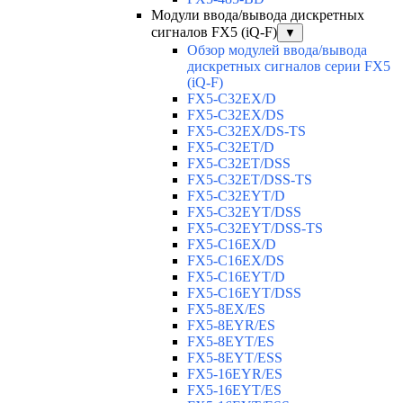
Модули ввода/вывода дискретных
сигналов FX5 (iQ-F)
▼
Обзор модулей ввода/вывода
дискретных сигналов серии FX5
(iQ-F)
FX5-C32EX/D
FX5-C32EX/DS
FX5-C32EX/DS-TS
FX5-C32ET/D
FX5-C32ET/DSS
FX5-C32ET/DSS-TS
FX5-C32EYT/D
FX5-C32EYT/DSS
FX5-C32EYT/DSS-TS
FX5-C16EX/D
FX5-C16EX/DS
FX5-C16EYT/D
FX5-C16EYT/DSS
FX5-8EX/ES
FX5-8EYR/ES
FX5-8EYT/ES
FX5-8EYT/ESS
FX5-16EYR/ES
FX5-16EYT/ES