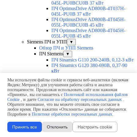
045L-PU0BCU0B 37 кВт
ПЧ OptimusDrive AD800B-4T037H-
045L-PU0B 37 кВт
ПЧ OptimusDrive AD800B-4T045H-
055L-PU0BCU0B 45 кВт
ПЧ OptimusDrive AD800B-4T045H-
055L-PU0B 45 кВт
Siemens ПЧ и УПП
▼
Обзор ПЧ и УПП Siemens
ПЧ Siemens
▼
ПЧ Sinamics G110 200-240В, 0,12-3 кВт
ПЧ Sinamics G120 380-690В, 0,37-90
кВт
ПЧ Sinamics G120C 380В, 0,55-18,5 кВт
Мы используем файлы cookie и сервисы веб-аналитики (включая
ПЧ Sinamics G120D 300-500В, 0,75-7,5
Яндекс.Метрику) для улучшения работы сайта и анализа
кВт
посещаемости. Продолжая использовать сайт или нажимая
ПЧ Sinamics G120P 380-480В, 0,37-90
«Принять», вы соглашаетесь с
Политикой использования файлов
кВт
Cookie
, и даете
Согласие на обработку персональных данных
.
ПЧ Sinamics G130 380-690В, 75-800
Обратите внимание, что вы можете отозвать свое согласие в
кВт
любое время. При нажатии «Отклонить» данные не собираются.
Подробнее в
Политике обработки персональных данных
.
ПЧ Sinamics G150 380-690В, 75-800
кВт
ПЧ Sinamics V20 200-480В, 0,12-30 кВт
Принять все
Отклонить
Настроить cookie
ПЧ Sinamics V50 380-415В, 55-500 кВт
ПЧ Sinamics V60 200-240В, 0,8-2 кВт