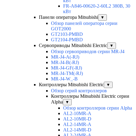
кВт
FR-A846-00620-2-60L2 380В, 30
кВт
Панели оператора Mitsubishi
▼
Обзор панелей оператора серии
GOT2000
GT2103-PMBD
GT2104-PMBD
Сервоприводы Mitsubishi Electric
▼
Обзор сервоприводов серии MR-J4
MR-J4-A(-RJ)
MR-J4-B(-RJ)
MR-J4-GF(-RJ)
MR-J4-TM(-RJ)
MR-J4-W_-B
Контроллеры Mitsubishi Electric
▼
Обзор серий контроллеров
Контроллеры Mitsubishi Electric серии
Alpha
▼
Обзор контроллеров серии Alpha
AL2-10MR-A
AL2-10MR-D
AL2-14MR-A
AL2-14MR-D
AL2-24MR-A