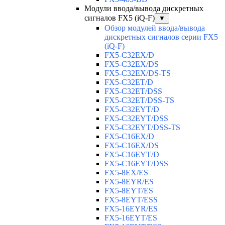
Модули ввода/вывода дискретных
сигналов FX5 (iQ-F)
▼
Обзор модулей ввода/вывода
дискретных сигналов серии FX5
(iQ-F)
FX5-C32EX/D
FX5-C32EX/DS
FX5-C32EX/DS-TS
FX5-C32ET/D
FX5-C32ET/DSS
FX5-C32ET/DSS-TS
FX5-C32EYT/D
FX5-C32EYT/DSS
FX5-C32EYT/DSS-TS
FX5-C16EX/D
FX5-C16EX/DS
FX5-C16EYT/D
FX5-C16EYT/DSS
FX5-8EX/ES
FX5-8EYR/ES
FX5-8EYT/ES
FX5-8EYT/ESS
FX5-16EYR/ES
FX5-16EYT/ES