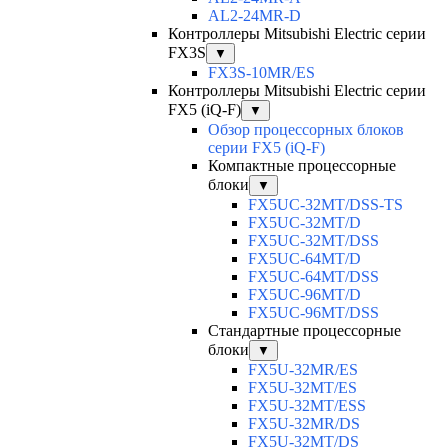
AL2-24MR-D
Контроллеры Mitsubishi Electric серии
FX3S
▼
FX3S-10MR/ES
Контроллеры Mitsubishi Electric серии
FX5 (iQ-F)
▼
Обзор процессорных блоков
серии FX5 (iQ-F)
Компактные процессорные
блоки
▼
FX5UC-32MT/DSS-TS
FX5UC-32MT/D
FX5UC-32MT/DSS
FX5UC-64MT/D
FX5UC-64MT/DSS
FX5UC-96MT/D
FX5UC-96MT/DSS
Стандартные процессорные
блоки
▼
FX5U-32MR/ES
FX5U-32MT/ES
FX5U-32MT/ESS
FX5U-32MR/DS
FX5U-32MT/DS