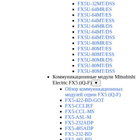
FX5U-32MT/DSS
FX5U-64MR/ES
FX5U-64MT/ES
FX5U-64MT/ESS
FX5U-64MR/DS
FX5U-64MT/DS
FX5U-64MT/DSS
FX5U-80MR/ES
FX5U-80MT/ES
FX5U-80MT/ESS
FX5U-80MR/DS
FX5U-80MT/DS
FX5U-80MT/DSS
Коммуникационные модули Mitsubishi
Electric FX5 (iQ-F)
▼
Обзор коммуникационных
модулей серии FX5 (iQ-F)
FX5-422-BD-GOT
FX5-CCLIEF
FX5-CCL-MS
FX5-ASL-M
FX5-232ADP
FX5-485ADP
FX5-232-BD
FX5-485-BD