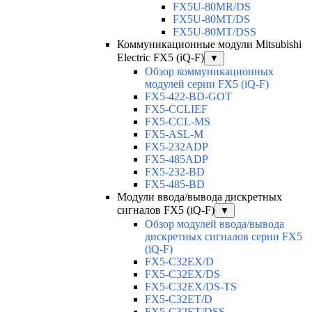
FX5U-80MR/DS
FX5U-80MT/DS
FX5U-80MT/DSS
Коммуникационные модули Mitsubishi
Electric FX5 (iQ-F)
▼
Обзор коммуникационных
модулей серии FX5 (iQ-F)
FX5-422-BD-GOT
FX5-CCLIEF
FX5-CCL-MS
FX5-ASL-M
FX5-232ADP
FX5-485ADP
FX5-232-BD
FX5-485-BD
Модули ввода/вывода дискретных
сигналов FX5 (iQ-F)
▼
Обзор модулей ввода/вывода
дискретных сигналов серии FX5
(iQ-F)
FX5-C32EX/D
FX5-C32EX/DS
FX5-C32EX/DS-TS
FX5-C32ET/D
FX5-C32ET/DSS