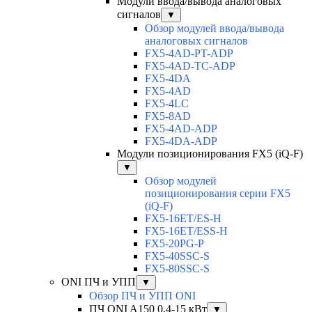
Модули ввода/вывода аналоговых
сигналов
▼
Обзор модулей ввода/вывода
аналоговых сигналов
FX5-4AD-PT-ADP
FX5-4AD-TC-ADP
FX5-4DA
FX5-4AD
FX5-4LC
FX5-8AD
FX5-4AD-ADP
FX5-4DA-ADP
Модули позиционирования FX5 (iQ-F)
▼
Обзор модулей
позиционирования серии FX5
(iQ-F)
FX5-16ET/ES-H
FX5-16ET/ESS-H
FX5-20PG-P
FX5-40SSC-S
FX5-80SSC-S
ONI ПЧ и УПП
▼
Обзор ПЧ и УПП ONI
ПЧ ONI A150 0,4-15 кВт
▼