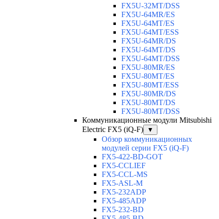
FX5U-32MT/DSS
FX5U-64MR/ES
FX5U-64MT/ES
FX5U-64MT/ESS
FX5U-64MR/DS
FX5U-64MT/DS
FX5U-64MT/DSS
FX5U-80MR/ES
FX5U-80MT/ES
FX5U-80MT/ESS
FX5U-80MR/DS
FX5U-80MT/DS
FX5U-80MT/DSS
Коммуникационные модули Mitsubishi
Electric FX5 (iQ-F)
▼
Обзор коммуникационных
модулей серии FX5 (iQ-F)
FX5-422-BD-GOT
FX5-CCLIEF
FX5-CCL-MS
FX5-ASL-M
FX5-232ADP
FX5-485ADP
FX5-232-BD
FX5-485-BD