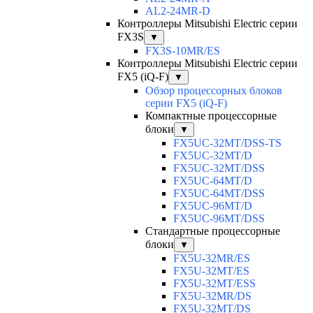
AL2-24MR-D
Контроллеры Mitsubishi Electric серии
FX3S
▼
FX3S-10MR/ES
Контроллеры Mitsubishi Electric серии
FX5 (iQ-F)
▼
Обзор процессорных блоков
серии FX5 (iQ-F)
Компактные процессорные
блоки
▼
FX5UC-32MT/DSS-TS
FX5UC-32MT/D
FX5UC-32MT/DSS
FX5UC-64MT/D
FX5UC-64MT/DSS
FX5UC-96MT/D
FX5UC-96MT/DSS
Стандартные процессорные
блоки
▼
FX5U-32MR/ES
FX5U-32MT/ES
FX5U-32MT/ESS
FX5U-32MR/DS
FX5U-32MT/DS