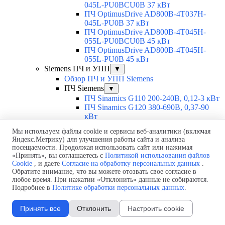
045L-PU0BCU0B 37 кВт
ПЧ OptimusDrive AD800B-4T037H-
045L-PU0B 37 кВт
ПЧ OptimusDrive AD800B-4T045H-
055L-PU0BCU0B 45 кВт
ПЧ OptimusDrive AD800B-4T045H-
055L-PU0B 45 кВт
Siemens ПЧ и УПП
▼
Обзор ПЧ и УПП Siemens
ПЧ Siemens
▼
ПЧ Sinamics G110 200-240В, 0,12-3 кВт
ПЧ Sinamics G120 380-690В, 0,37-90
кВт
ПЧ Sinamics G120C 380В, 0,55-18,5 кВт
Мы используем файлы cookie и сервисы веб-аналитики (включая
ПЧ Sinamics G120D 300-500В, 0,75-7,5
Яндекс.Метрику) для улучшения работы сайта и анализа
кВт
посещаемости. Продолжая использовать сайт или нажимая
ПЧ Sinamics G120P 380-480В, 0,37-90
«Принять», вы соглашаетесь с
Политикой использования файлов
кВт
Cookie
, и даете
Согласие на обработку персональных данных
.
ПЧ Sinamics G130 380-690В, 75-800
Обратите внимание, что вы можете отозвать свое согласие в
кВт
любое время. При нажатии «Отклонить» данные не собираются.
Подробнее в
Политике обработки персональных данных
.
ПЧ Sinamics G150 380-690В, 75-800
кВт
ПЧ Sinamics V20 200-480В, 0,12-30 кВт
Принять все
Отклонить
Настроить cookie
ПЧ Sinamics V50 380-415В, 55-500 кВт
ПЧ Sinamics V60 200-240В, 0,8-2 кВт