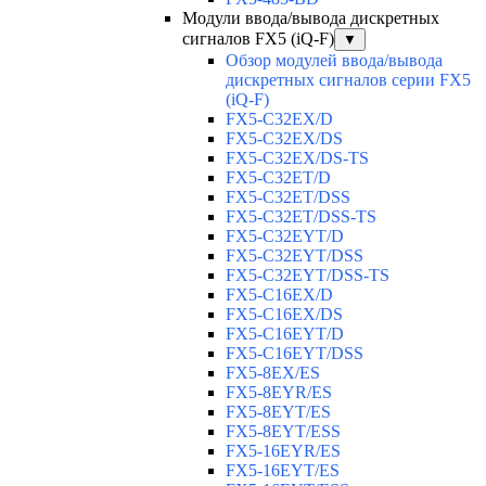
Модули ввода/вывода дискретных
сигналов FX5 (iQ-F)
▼
Обзор модулей ввода/вывода
дискретных сигналов серии FX5
(iQ-F)
FX5-C32EX/D
FX5-C32EX/DS
FX5-C32EX/DS-TS
FX5-C32ET/D
FX5-C32ET/DSS
FX5-C32ET/DSS-TS
FX5-C32EYT/D
FX5-C32EYT/DSS
FX5-C32EYT/DSS-TS
FX5-C16EX/D
FX5-C16EX/DS
FX5-C16EYT/D
FX5-C16EYT/DSS
FX5-8EX/ES
FX5-8EYR/ES
FX5-8EYT/ES
FX5-8EYT/ESS
FX5-16EYR/ES
FX5-16EYT/ES