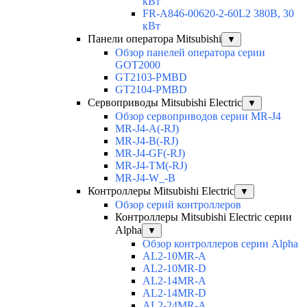
кВт
FR-A846-00620-2-60L2 380В, 30
кВт
Панели оператора Mitsubishi
▼
Обзор панелей оператора серии
GOT2000
GT2103-PMBD
GT2104-PMBD
Сервоприводы Mitsubishi Electric
▼
Обзор сервоприводов серии MR-J4
MR-J4-A(-RJ)
MR-J4-B(-RJ)
MR-J4-GF(-RJ)
MR-J4-TM(-RJ)
MR-J4-W_-B
Контроллеры Mitsubishi Electric
▼
Обзор серий контроллеров
Контроллеры Mitsubishi Electric серии
Alpha
▼
Обзор контроллеров серии Alpha
AL2-10MR-A
AL2-10MR-D
AL2-14MR-A
AL2-14MR-D
AL2-24MR-A