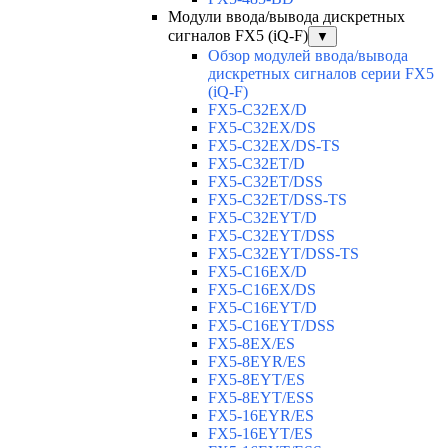
Модули ввода/вывода дискретных
сигналов FX5 (iQ-F)
▼
Обзор модулей ввода/вывода
дискретных сигналов серии FX5
(iQ-F)
FX5-C32EX/D
FX5-C32EX/DS
FX5-C32EX/DS-TS
FX5-C32ET/D
FX5-C32ET/DSS
FX5-C32ET/DSS-TS
FX5-C32EYT/D
FX5-C32EYT/DSS
FX5-C32EYT/DSS-TS
FX5-C16EX/D
FX5-C16EX/DS
FX5-C16EYT/D
FX5-C16EYT/DSS
FX5-8EX/ES
FX5-8EYR/ES
FX5-8EYT/ES
FX5-8EYT/ESS
FX5-16EYR/ES
FX5-16EYT/ES