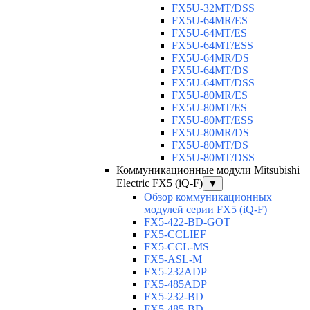
FX5U-32MT/DSS
FX5U-64MR/ES
FX5U-64MT/ES
FX5U-64MT/ESS
FX5U-64MR/DS
FX5U-64MT/DS
FX5U-64MT/DSS
FX5U-80MR/ES
FX5U-80MT/ES
FX5U-80MT/ESS
FX5U-80MR/DS
FX5U-80MT/DS
FX5U-80MT/DSS
Коммуникационные модули Mitsubishi
Electric FX5 (iQ-F)
▼
Обзор коммуникационных
модулей серии FX5 (iQ-F)
FX5-422-BD-GOT
FX5-CCLIEF
FX5-CCL-MS
FX5-ASL-M
FX5-232ADP
FX5-485ADP
FX5-232-BD
FX5-485-BD