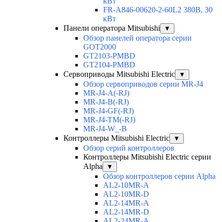
кВт
FR-A846-00620-2-60L2 380В, 30
кВт
Панели оператора Mitsubishi
▼
Обзор панелей оператора серии
GOT2000
GT2103-PMBD
GT2104-PMBD
Сервоприводы Mitsubishi Electric
▼
Обзор сервоприводов серии MR-J4
MR-J4-A(-RJ)
MR-J4-B(-RJ)
MR-J4-GF(-RJ)
MR-J4-TM(-RJ)
MR-J4-W_-B
Контроллеры Mitsubishi Electric
▼
Обзор серий контроллеров
Контроллеры Mitsubishi Electric серии
Alpha
▼
Обзор контроллеров серии Alpha
AL2-10MR-A
AL2-10MR-D
AL2-14MR-A
AL2-14MR-D
AL2-24MR-A