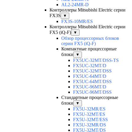
AL2-24MR-D
Контроллеры Mitsubishi Electric серии
FX3S
▼
FX3S-10MR/ES
Контроллеры Mitsubishi Electric серии
FX5 (iQ-F)
▼
Обзор процессорных блоков
серии FX5 (iQ-F)
Компактные процессорные
блоки
▼
FX5UC-32MT/DSS-TS
FX5UC-32MT/D
FX5UC-32MT/DSS
FX5UC-64MT/D
FX5UC-64MT/DSS
FX5UC-96MT/D
FX5UC-96MT/DSS
Стандартные процессорные
блоки
▼
FX5U-32MR/ES
FX5U-32MT/ES
FX5U-32MT/ESS
FX5U-32MR/DS
FX5U-32MT/DS