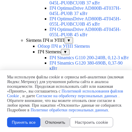
045L-PU0BCU0B 37 кВт
ПЧ OptimusDrive AD800B-4T037H-
045L-PU0B 37 кВт
ПЧ OptimusDrive AD800B-4T045H-
055L-PU0BCU0B 45 кВт
ПЧ OptimusDrive AD800B-4T045H-
055L-PU0B 45 кВт
Siemens ПЧ и УПП
▼
Обзор ПЧ и УПП Siemens
ПЧ Siemens
▼
ПЧ Sinamics G110 200-240В, 0,12-3 кВт
ПЧ Sinamics G120 380-690В, 0,37-90
кВт
ПЧ Sinamics G120C 380В, 0,55-18,5 кВт
Мы используем файлы cookie и сервисы веб-аналитики (включая
ПЧ Sinamics G120D 300-500В, 0,75-7,5
Яндекс.Метрику) для улучшения работы сайта и анализа
кВт
посещаемости. Продолжая использовать сайт или нажимая
ПЧ Sinamics G120P 380-480В, 0,37-90
«Принять», вы соглашаетесь с
Политикой использования файлов
кВт
Cookie
, и даете
Согласие на обработку персональных данных
.
ПЧ Sinamics G130 380-690В, 75-800
Обратите внимание, что вы можете отозвать свое согласие в
кВт
любое время. При нажатии «Отклонить» данные не собираются.
Подробнее в
Политике обработки персональных данных
.
ПЧ Sinamics G150 380-690В, 75-800
кВт
ПЧ Sinamics V20 200-480В, 0,12-30 кВт
Принять все
Отклонить
Настроить cookie
ПЧ Sinamics V50 380-415В, 55-500 кВт
ПЧ Sinamics V60 200-240В, 0,8-2 кВт