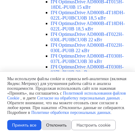
ПЧ OptimusDrive AD800B-4T015H-
18DL-PU0B 15 кВт
ПЧ OptimusDrive AD800B-4T18DH-
022L-PU0BCU0B 18,5 кВт
ПЧ OptimusDrive AD800B-4T18DH-
022L-PU0B 18,5 кВт
ПЧ OptimusDrive AD800B-4T022H-
030L-PU0BCU0B 22 кВт
ПЧ OptimusDrive AD800B-4T022H-
030L-PU0B 22 кВт
ПЧ OptimusDrive AD800B-4T030H-
037L-PU0BCU0B 30 кВт
ПЧ OptimusDrive AD800B-4T030H-
037L-PU0B 30 кВт
ПЧ OptimusDrive AD800B-4T037H-
Мы используем файлы cookie и сервисы веб-аналитики (включая
045L-PU0BCU0B 37 кВт
Яндекс.Метрику) для улучшения работы сайта и анализа
ПЧ OptimusDrive AD800B-4T037H-
посещаемости. Продолжая использовать сайт или нажимая
«Принять», вы соглашаетесь с
Политикой использования файлов
045L-PU0B 37 кВт
Cookie
, и даете
Согласие на обработку персональных данных
.
ПЧ OptimusDrive AD800B-4T045H-
Обратите внимание, что вы можете отозвать свое согласие в
055L-PU0BCU0B 45 кВт
любое время. При нажатии «Отклонить» данные не собираются.
ПЧ OptimusDrive AD800B-4T045H-
Подробнее в
Политике обработки персональных данных
.
055L-PU0B 45 кВт
Siemens ПЧ и УПП
▼
Принять все
Отклонить
Настроить cookie
Обзор ПЧ и УПП Siemens
ПЧ Siemens
▼