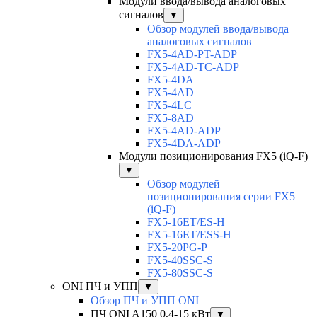
Модули ввода/вывода аналоговых
сигналов
▼
Обзор модулей ввода/вывода
аналоговых сигналов
FX5-4AD-PT-ADP
FX5-4AD-TC-ADP
FX5-4DA
FX5-4AD
FX5-4LC
FX5-8AD
FX5-4AD-ADP
FX5-4DA-ADP
Модули позиционирования FX5 (iQ-F)
▼
Обзор модулей
позиционирования серии FX5
(iQ-F)
FX5-16ET/ES-H
FX5-16ET/ESS-H
FX5-20PG-P
FX5-40SSC-S
FX5-80SSC-S
ONI ПЧ и УПП
▼
Обзор ПЧ и УПП ONI
ПЧ ONI A150 0,4-15 кВт
▼