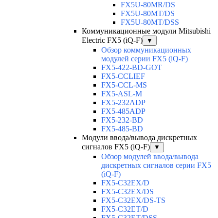
FX5U-80MR/DS
FX5U-80MT/DS
FX5U-80MT/DSS
Коммуникационные модули Mitsubishi
Electric FX5 (iQ-F)
▼
Обзор коммуникационных
модулей серии FX5 (iQ-F)
FX5-422-BD-GOT
FX5-CCLIEF
FX5-CCL-MS
FX5-ASL-M
FX5-232ADP
FX5-485ADP
FX5-232-BD
FX5-485-BD
Модули ввода/вывода дискретных
сигналов FX5 (iQ-F)
▼
Обзор модулей ввода/вывода
дискретных сигналов серии FX5
(iQ-F)
FX5-C32EX/D
FX5-C32EX/DS
FX5-C32EX/DS-TS
FX5-C32ET/D
FX5-C32ET/DSS