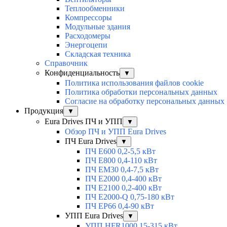
Теплообменники
Компрессоры
Модульные здания
Расходомеры
Энергоцепи
Складская техника
Справочник
Конфиденциальность
▼
Политика использования файлов cookie
Политика обработки персональных данных
Согласие на обработку персональных данных
Продукция
▼
Eura Drives ПЧ и УПП
▼
Обзор ПЧ и УПП Eura Drives
ПЧ Eura Drives
▼
ПЧ E600 0,2-5,5 кВт
ПЧ E800 0,4-110 кВт
ПЧ EM30 0,4-7,5 кВт
ПЧ E2000 0,4-400 кВт
ПЧ E2100 0,2-400 кВт
ПЧ E2000-Q 0,75-180 кВт
ПЧ EP66 0,4-90 кВт
УПП Eura Drives
▼
УПП HFR1000 15-315 кВт